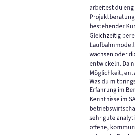
arbeitest du eng
Projektberatung
bestehender Ku
Gleichzeitig bere
Laufbahnmodell e
wachsen oder dic
entwickeln. Da nu
Möglichkeit, ent
Was du mitbring
Erfahrung im Be
Kenntnisse im S
betriebswirtscha
sehr gute analyt
offene, kommuni