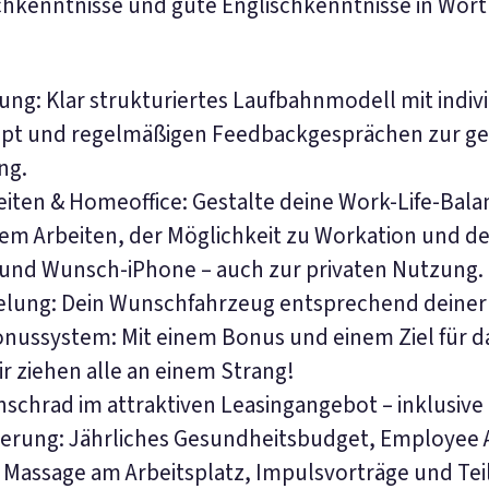
hkenntnisse und gute Englischkenntnisse in Wort 
ung: Klar strukturiertes Laufbahnmodell mit indi
t und regelmäßigen Feedbackgesprächen zur ge
ng.
zeiten & Homeoffice: Gestalte deine Work-Life-Balan
em Arbeiten, der Möglichkeit zu Workation und der
 und Wunsch-iPhone – auch zur privaten Nutzung.
lung: Dein Wunschfahrzeug entsprechend deiner
ussystem: Mit einem Bonus und einem Ziel für d
r ziehen alle an einem Strang!
schrad im attraktiven Leasingangebot – inklusive
erung: Jährliches Gesundheitsbudget, Employee 
 Massage am Arbeitsplatz, Impulsvorträge und Te