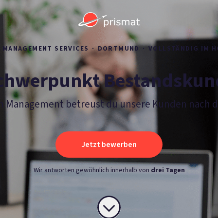
N MANAGEMENT SERVICES
·
DORTMUND
·
VOLLSTÄNDIG IM 
chwerpunkt Bestandskund
tion Management betreust du unsere Kunden nach d
Jetzt bewerben
Wir antworten gewöhnlich innerhalb von
drei Tagen