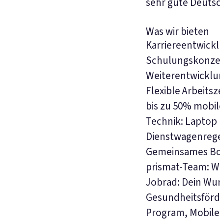
sehr gute Deutsc
Was wir bieten
Karriereentwickl
Schulungskonzep
Weiterentwicklu
Flexible Arbeits
bis zu 50% mobil
Technik: Laptop
Dienstwagenrege
Gemeinsames Bon
prismat-Team: Wi
Jobrad: Dein Wun
Gesundheitsförd
Program, Mobile