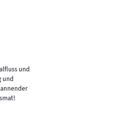
alfluss und
g und
spannender
ismat!