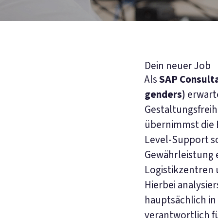
Dein neu­er Job
Als
SAP Consulta
genders)
erwarte
Gestaltungsfreih
übernimmst die 
Level-Support so
Gewährleistung e
Logistikzentren
Hierbei analysie
hauptsächlich i
verantwortlich f