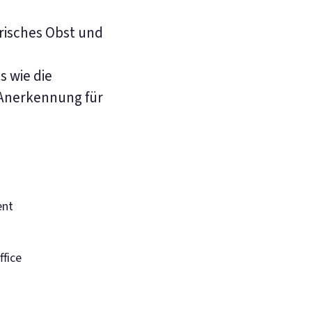
frisches Obst und
 wie die
 Anerkennung für
ent
fice