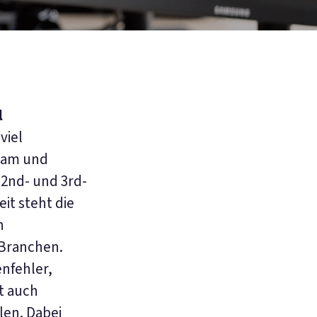
l
viel
Team und
2nd- und 3rd-
it steht die
n
Branchen.
enfehler,
t auch
len. Dabei