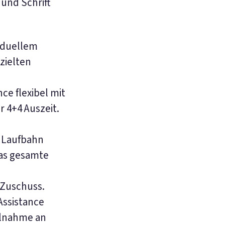
und Schrift
viduellem
zielten
ce flexibel mit
 4+4 Auszeit.
 Laufbahn
as gesamte
 Zuschuss.
Assistance
ilnahme an