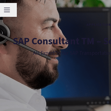
Seite teilen
Karrieremenü
APPLICATIO
SAP Consultant TM – S
Als Expert*in für SAP Transporta