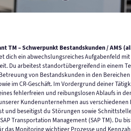
nt TM – Schwerpunkt Bestandskunden / AMS (al
t dich ein abwechslungsreiches Aufgabenfeld mit 
eit. Du arbeitest standortübergreifend in einem 
Betreuung von Bestandskunden in den Bereichen 
wie im CR-Geschäft. Im Vordergrund deiner Tätigke
ines fehlerfreien und reibungslosen Ablaufs in de
 unserer Kundenunternehmen aus verschiedenen 
rst und beseitigst du Störungen sowie Schnittstell
n SAP Transportation Management (SAP TM). Du bis
ür das Monitoring wichtiger Prozesse und Kennzah